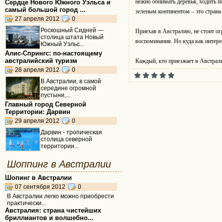
нежно обнимать деревья, ходить п
Сердце Нового Южного Уэльса и
самый большой город ...
зеленым континентом – это страна
27 апреля 2012
0
Роскошный Сидней —
Приехав в Австралию, не стоит ог
столица штата Новый
воспоминания. Но куда как интер
Южный Уэльс...
Алис-Спрингс: по-настоящему
австралийский туризм
Каждый, кто приезжает в Австралию
28 апреля 2012
0
В Австралии, в самой
середине огромной
пустыни,...
Главный город Северной
Территории: Дарвин
29 апреля 2012
0
Дарвин - тропическая
столица северной
территории...
Шоппинг в Австралии
Шопинг в Австралии
07 сентября 2012
0
В Австралии легко можно приобрести
практически...
Австралия: страна чистейших
бриллиантов и волшебно...