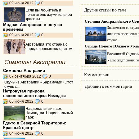
09 июня 2012
0
Другие статьи по теме
Если вы любитель и
почитатель изумительной
красоты...
Столица Австралийского Союза
Модная Австралия: в ногу со
Знакомство со стран
временем
личного посещения 
09 июня 2012
0
случае...
Австралия это страна с
Сердце Нового Южного Уэльса
определенным колоритом.
Роскошный Сидней
Уэльс ждет своих го
Символы Австралии
Символы Австралии
Комментарии
07 сентября 2012
0
Окунь из Австралии «Барамунди»Этот
Добавить комментарий
окунь с...
Нетронутая природа
национального парка Намаджи
05 июня 2012
0
Национальный парк
Наманджи. Национальный
парк...
Где-то в Северной Территории:
Красный центр
04 июня 2012
0