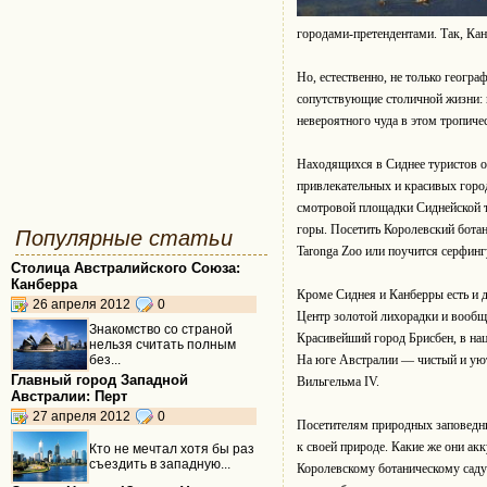
городами-претендентами. Так, Кан
Но, естественно, не только геогр
сопутствующие столичной жизни: н
невероятного чуда в этом тропиче
Находящихся в Сиднее туристов об
привлекательных и красивых гор
смотровой площадки Сиднейской т
горы. Посетить Королевский бoтaн
Популярные статьи
Taronga Zoo или поучится серфин
Столица Австралийского Союза:
Канберра
Кроме Сиднея и Канберры есть и д
26 апреля 2012
0
Центр золотой лихорадки и вообщ
Знакомство со страной
Красивейший город Брисбен, в на
нельзя считать полным
без...
На юге Австралии — чистый и уют
Главный город Западной
Вильгельма IV.
Австралии: Перт
27 апреля 2012
0
Посетителям природных заповедни
к своей природе. Какие же они ак
Кто не мечтал хотя бы раз
съездить в западную...
Королевскому ботаническому саду