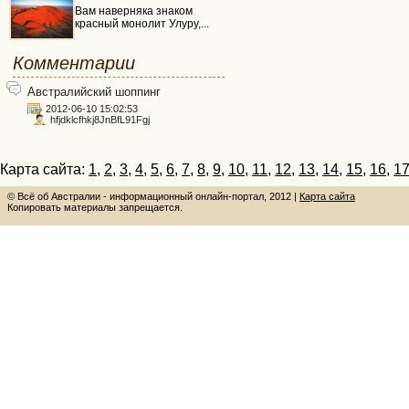
Вам наверняка знаком
красный монолит Улуру,...
Комментарии
Австралийский шоппинг
2012-06-10 15:02:53
hfjdklcfhkj8JnBfL91Fgj
Карта сайта:
1
,
2
,
3
,
4
,
5
,
6
,
7
,
8
,
9
,
10
,
11
,
12
,
13
,
14
,
15
,
16
,
1
© Всё об Австралии - информационный онлайн-портал, 2012 |
Карта сайта
Копировать материалы запрещается.