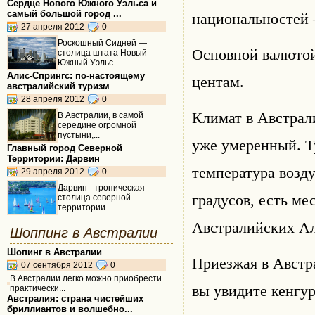
Сердце Нового Южного Уэльса и
самый большой город ...
национальностей 
27 апреля 2012
0
Роскошный Сидней —
Основной валютой
столица штата Новый
Южный Уэльс...
Алис-Спрингс: по-настоящему
центам.
австралийский туризм
28 апреля 2012
0
Климат в Австрали
В Австралии, в самой
середине огромной
пустыни,...
уже умеренный. Т
Главный город Северной
Территории: Дарвин
температура возду
29 апреля 2012
0
Дарвин - тропическая
градусов, есть мес
столица северной
территории...
Австралийских Аль
Шоппинг в Австралии
Шопинг в Австралии
Приезжая в Австр
07 сентября 2012
0
В Австралии легко можно приобрести
вы увидите кенгу
практически...
Австралия: страна чистейших
бриллиантов и волшебно...