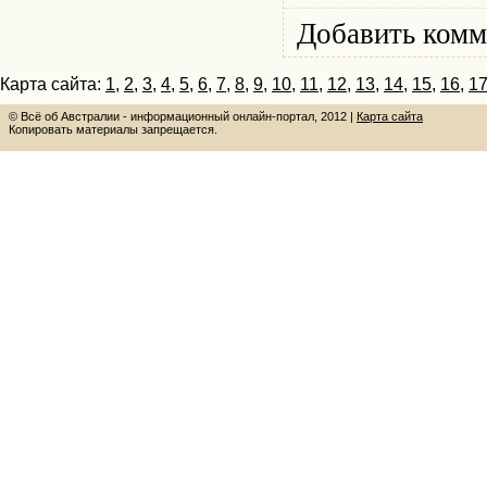
Добавить комм
Карта сайта:
1
,
2
,
3
,
4
,
5
,
6
,
7
,
8
,
9
,
10
,
11
,
12
,
13
,
14
,
15
,
16
,
1
© Всё об Австралии - информационный онлайн-портал, 2012 |
Карта сайта
Копировать материалы запрещается.