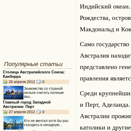
Индийский океан.
Рождества, остро
Макдональд и Кок
Само государство 
Австралия находи
Популярные статьи
представлено ген
Столица Австралийского Союза:
Канберра
правления являет
26 апреля 2012
0
Знакомство со страной
Среди крупнейших
нельзя считать полным
без...
Главный город Западной
и Перт, Аделаида
Австралии: Перт
27 апреля 2012
0
Австралии прожив
Кто не мечтал хотя бы раз
съездить в западную...
католики и другие