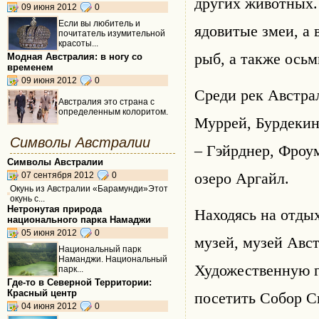
других животных.
09 июня 2012
0
Если вы любитель и
ядовитые змеи, а 
почитатель изумительной
красоты...
рыб, а также осьм
Модная Австралия: в ногу со
временем
09 июня 2012
0
Среди рек Австра
Австралия это страна с
определенным колоритом.
Муррей, Бурдекин,
Символы Австралии
– Гэйрднер, Фроу
Символы Австралии
07 сентября 2012
0
озеро Аргайл.
Окунь из Австралии «Барамунди»Этот
окунь с...
Нетронутая природа
Находясь на отды
национального парка Намаджи
05 июня 2012
0
музей, музей Авс
Национальный парк
Наманджи. Национальный
Художественную г
парк...
Где-то в Северной Территории:
Красный центр
посетить Собор С
04 июня 2012
0